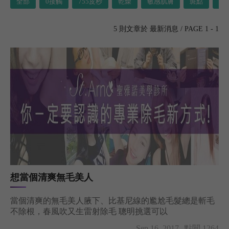
全部
0接觸
755皮秒
乾燥
敏感肌膚
斑點
暗
5 則文章於 最新消息 / PAGE 1 - 1
想當個清爽無毛美人
當個清爽的無毛美人腋下、比基尼線的尷尬毛髮總是斬毛
不除根，春風吹又生雷射除毛 聰明挑選可以
Sep 16, 2017
點閱 1264