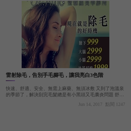
雷射除毛，告別手毛腳毛，讓我亮白3色階
快速、舒適、安全、無需上麻藥、無須冰敷 又到了泡溫泉
的季節了，解決刮完毛髮總是有小黑頭又毛囊炎問題 舒適
真空除
Jun 14, 2017
點閱 1247