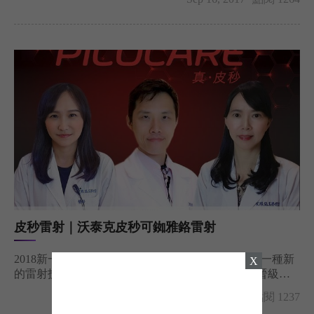
皮秒雷射｜沃泰克皮秒可銣雅鉻雷射
2018新一代皮秒雷射改善肌膚問題「皮秒雷射」是一種新
X
的雷射技術名稱，代表雷射治療速度由微秒-奈秒-晉級到
皮秒的超快速，它是一種時間的國際單位，1皮秒等於一萬
Sep 13, 2017
點閱 1237
億分之一 （即10的負12次方）當雷射擊發時間以「皮秒」