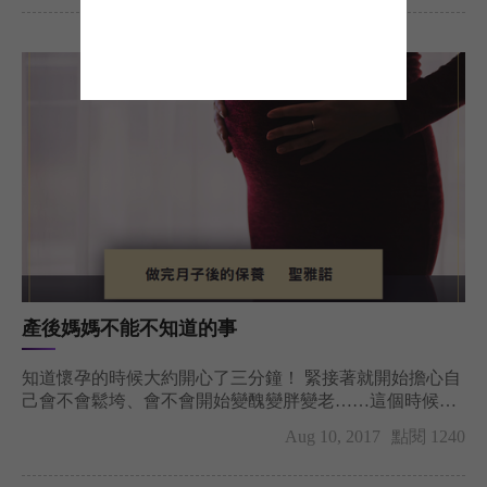
為單位，比傳統時間可縮短1000倍 ！
產後媽媽不能不知道的事
知道懷孕的時候大約開心了三分鐘！ 緊接著就開始擔心自
己會不會鬆垮、會不會開始變醜變胖變老……這個時候開
始準備的
Aug 10, 2017
點閱 1240