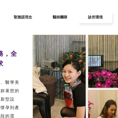
聖雅諾理念
醫師團隊
診所環境
務，全
求
科、醫學美
為妳著想的
技新型設
從懷孕到產
階段的需