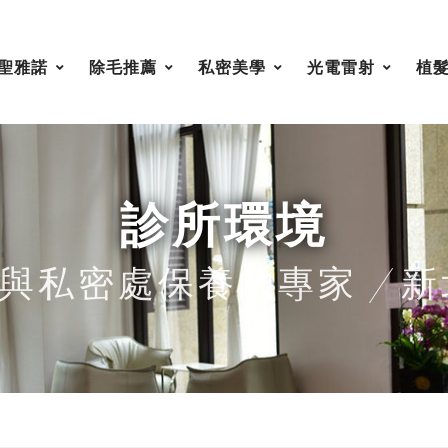
聖雅諾
除毛推薦
私密美學
光電雷射
植
診所環境
毛與私密處保養的專家 | 