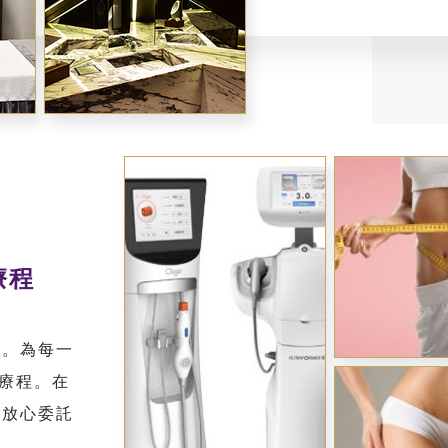
療程
們。為每一
P療程。在
以放心委託