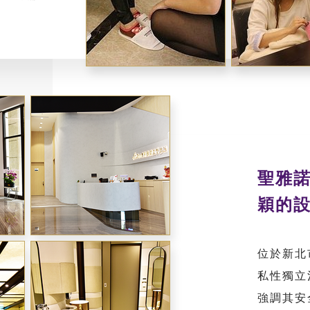
聖雅
穎的
位於新北
私性獨立
強調其安