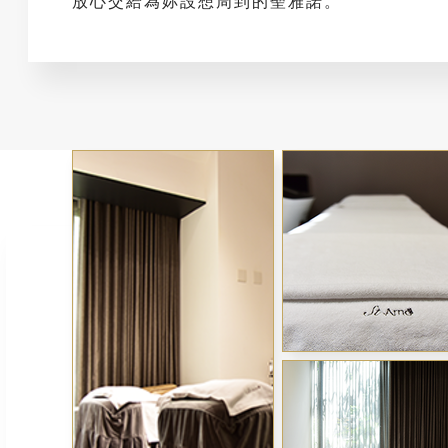
放心交給為妳設想周到的聖雅諾。