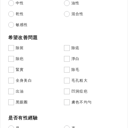
中性
油性
乾性
混合性
敏感性
希望改善問題
除斑
除痣
除疤
淨白
緊實
除毛
全身美白
毛孔粗大
出油
凹洞痘疤
黑眼圈
膚色不均勻
是否有性經驗