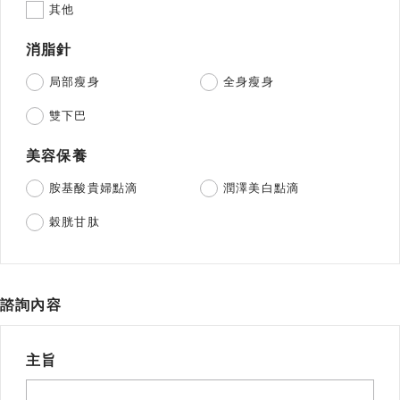
其他
消脂針
局部瘦身
全身瘦身
雙下巴
美容保養
胺基酸貴婦點滴
潤澤美白點滴
穀胱甘肽
諮詢內容
主旨