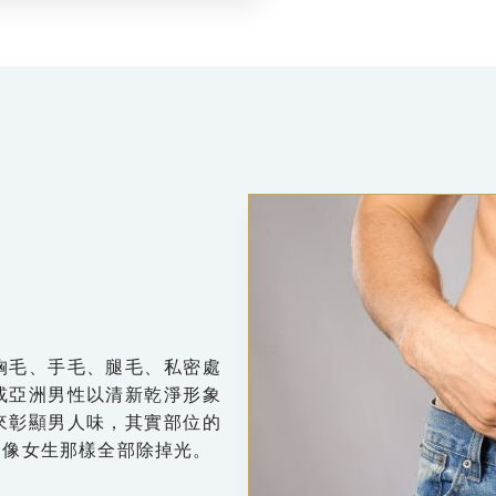
胸毛、手毛、腿毛、私密處
或亞洲男性以清新乾淨形象
來彰顯男人味，其實部位的
用像女生那樣全部除掉光。