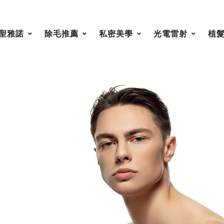
聖雅諾
除毛推薦
私密美學
光電雷射
植