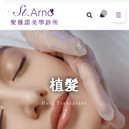
0
植髮
Hair Transplant