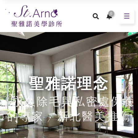
0
聖雅諾理念
| 永久除毛與私密處保養
的專家 | 新北醫美推薦