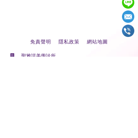
免責聲明
隱私政策
網站地圖
聖雅諾美學診所
新北市中和區員山路591號1樓(久泰皇品)
電話:
(02)3234-9889
Email:
service@starno.com.tw
醫療行為均有風險，任何療程的副作用及治療效果會因個人體質及
術後保養而異，實際狀況需由專業醫師親自評估為主
© 2026 聖雅諾美學診所 版權所有