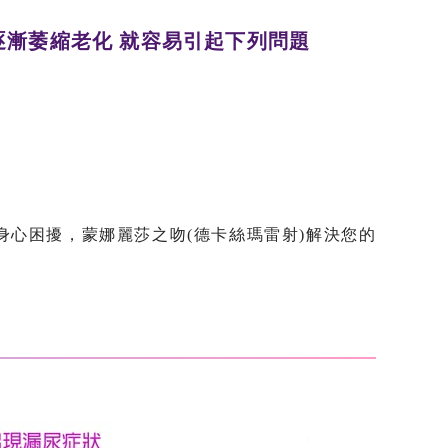
逐漸萎縮老化 就容易引起下列問題
身心困擾，蒙娜麗莎之吻(德卡絲瑪雷射)解決您的