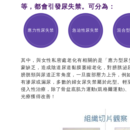
等，都會引發尿失禁。可分為：
應力性尿失禁
急迫性尿失禁
混合
其中，與女性私密處老化有相關的是「應力型尿
蒙缺乏，造成陰道尿道黏膜萎縮老化，對膀胱泌
膀胱頸與尿道正常角度，一旦腹部壓力上升，例如
有滲尿或漏尿，多數的婦女尿失禁屬於此型。輕
侵入性治療，除了骨盆底肌力運動(凱格爾運動)
光療獲得改善！