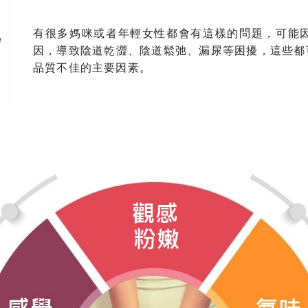
有很多媽咪或者年輕女性都會有這樣的問題，可能
因，導致陰道乾澀、陰道鬆弛、漏尿等困擾，這些都
品質不佳的主要因素。