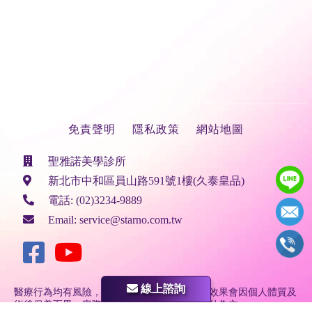
免責聲明
隱私政策
網站地圖
聖雅諾美學診所
新北市中和區員山路591號1樓(久泰皇品)
電話:
(02)3234-9889
Email:
service@starno.com.tw
線上諮詢
醫療行為均有風險，任何療程的副作用及治療效果會因個人體質及
術後保養而異，實際狀況需由專業醫師親自評估為主