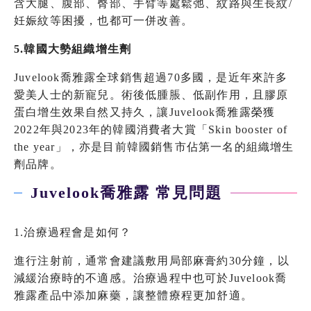
含大腿、腹部、臀部、手臂等處鬆弛、紋路與生長紋/
妊娠紋等困擾，也都可一併改善。
5.韓國大勢組織增生劑
Juvelook喬雅露全球銷售超過70多國，是近年來許多
愛美人士的新寵兒。術後低腫脹、低副作用，且膠原
蛋白增生效果自然又持久，讓Juvelook喬雅露榮獲
2022年與2023年的韓國消費者大賞「Skin booster of
the year」，亦是目前韓國銷售市佔第一名的組織增生
劑品牌。
Juvelook喬雅露 常見問題
1.治療過程會是如何？
進行注射前，通常會建議敷用局部麻膏約30分鐘，以
減緩治療時的不適感。治療過程中也可於Juvelook喬
雅露產品中添加麻藥，讓整體療程更加舒適。