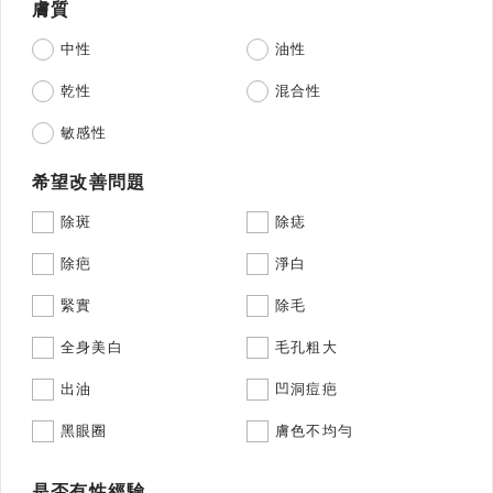
膚質
中性
油性
乾性
混合性
敏感性
希望改善問題
除斑
除痣
除疤
淨白
緊實
除毛
全身美白
毛孔粗大
出油
凹洞痘疤
黑眼圈
膚色不均勻
是否有性經驗