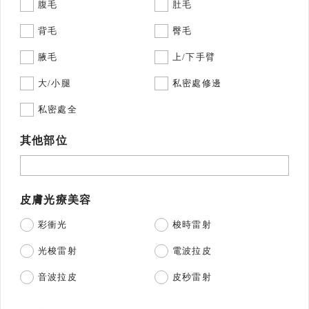
腹毛
肚毛
背毛
臀毛
腋毛
上/下手臂
大/小腿
私密處修邊
私密處全
其他部位
皮膚光療美容
彩衝光
梭時雷射
光梭雷射
電波拉皮
音波拉皮
皮秒雷射