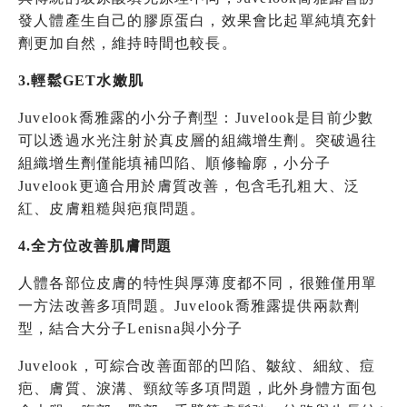
發人體產生自己的膠原蛋白，效果會比起單純填充針
劑更加自然，維持時間也較長。
3.輕鬆GET水嫩肌
Juvelook喬雅露的小分子劑型：Juvelook是目前少數
可以透過水光注射於真皮層的組織增生劑。突破過往
組織增生劑僅能填補凹陷、順修輪廓，小分子
Juvelook更適合用於膚質改善，包含毛孔粗大、泛
紅、皮膚粗糙與疤痕問題。
4.全方位改善肌膚問題
人體各部位皮膚的特性與厚薄度都不同，很難僅用單
一方法改善多項問題。Juvelook喬雅露提供兩款劑
型，結合大分子Lenisna與小分子
Juvelook，可綜合改善面部的凹陷、皺紋、細紋、痘
疤、膚質、淚溝、頸紋等多項問題，此外身體方面包