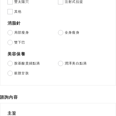
豐太陽穴
注射式拉提
其他
消脂針
局部瘦身
全身瘦身
雙下巴
美容保養
胺基酸貴婦點滴
潤澤美白點滴
穀胱甘肽
諮詢內容
主旨