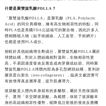
什麼是聚雙旋乳酸PDLLA？
「聚雙旋乳酸PDLLA」是聚乳酸（PLA, Polylactic
Acid）的同分異構物，擁有高生物相容性的特點，同
時PLA也是美國FDA公認核可的聚合物，因此許多人
體相關植入物（如手術縫線、人工血管、手術網片）
也都是使用PLA成分。
相較於其他組織增生劑成分，聚雙旋乳酸PDLLA屬於
球體結構，對於人體組織相對溫和，生物相容性更
高，不易因過度發炎反應造成肉芽腫或結節。同時聚
雙旋乳酸PDLLA球體內部為多孔型網狀結構，更利於
膠原蛋白新生（neo-collagenesis），臨床文獻證實可
有效增厚真皮層厚度，提升肌膚彈力。
玻尿酸是人體內本身就有的多醣類，屬於天然保濕因
子。選用「非交聯玻尿酸」為載體，保留了玻尿酸本
身的高組織相容性優勢，能降低注射後的發炎反應機