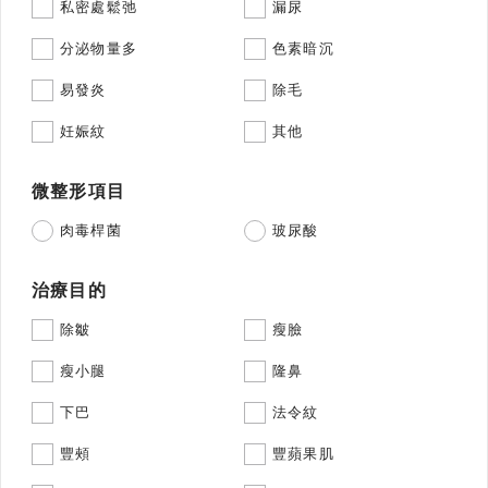
私密處鬆弛
漏尿
分泌物量多
色素暗沉
易發炎
除毛
妊娠紋
其他
微整形項目
肉毒桿菌
玻尿酸
治療目的
除皺
瘦臉
瘦小腿
隆鼻
下巴
法令紋
豐頰
豐蘋果肌